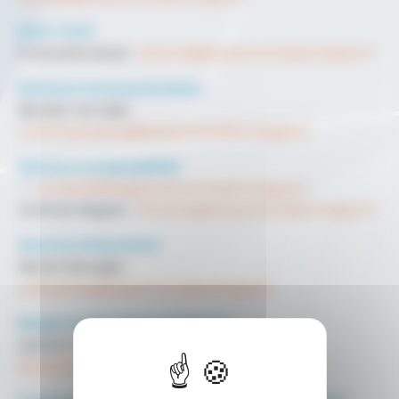
Etat-Civil
Francette Boué :
etatcivil@beaumontdelomagne.fr
Service Communication
Nicolas Terrade :
communication@beaumontdelomagne.fr
Service Comptabilité
- :
comptabilite@beaumontdelomagne.fr
Corinne Magné :
finances@beaumontdelomagne.fr
Service Urbanisme
Muriel Mesaglio :
urbanisme@beaumontdelomagne.fr
Responsable Pôle Technique
Laurent Zurcher :
servicetechnique@beaumontdelomagne.fr