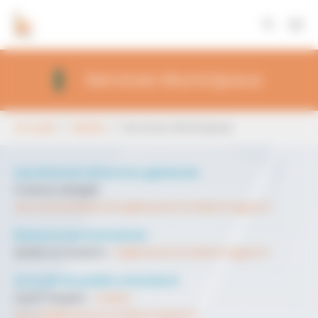
Panneau de gestion des cookies
Aller au contenu principal
Services Municipaux
Vous êtes ici:
Accueil
Mairie
Services Municipaux
Secrétariat direction générale
France Latapie :
secretariatdirection@beaumontdelomagne.fr
Ressources Humaines
Sylvie Le Coultre :
rh@beaumontdelomagne.fr
Accueil du public standard
Cyril Taupiac :
mairie-
accueil@beaumontdelomagne.fr