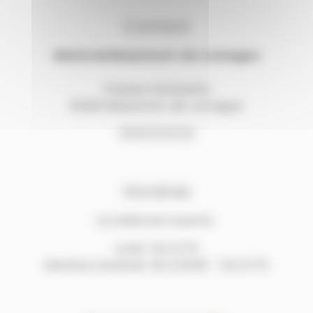
Contact
Mairie de Beaumont-de-Lomagne
13 place Gambetta
82500 Beaumont-de-Lomagne
05.63.02.32.52
Horaires
La mairie est ouverte :
Lundi : 14h à 17h
Mardi au Vendredi : 9h à 12h30 – 14h à 17h