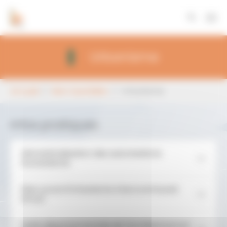
Panneau de gestion des cookies
Aller au contenu principal
Urbanisme
Vous êtes ici:
Accueil
Mon Quotidien
Urbanisme
Infos pratiques
Dématérialisation des autorisations
d'urbanisme
Plan Local d'Urbanisme Intercommunal
(PLUI)
Unité départementale de l'architecture et