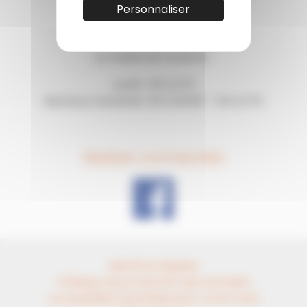
Personnaliser
Horaires
La mairie est ouverte :
Lundi : 14h à 17h
Mardi au Vendredi : 9h à 12h30 – 14h à 17h
Restez connectés
Mentions légales
Politique de protection des données
Accessibilité (partiellement conforme)