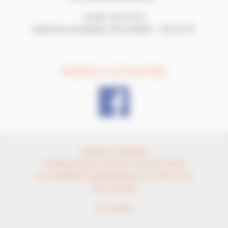
Lundi : 14h à 17h
Mardi au Vendredi : 9h à 12h30 – 14h à 17h
Restez connectés
Mentions légales
Politique de protection des données
Accessibilité (partiellement conforme)
Plan du site
© CDG82