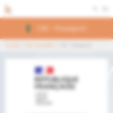
Panneau de gestion des cookies
Aller au contenu principal
CNI - Passeport
Vous êtes ici:
Accueil
Mon Quotidien
CNI - Passeport