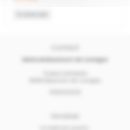
En savoir plus
Contact
Mairie de Beaumont-de-Lomagne
13 place Gambetta
82500 Beaumont-de-Lomagne
05.63.02.32.52
Horaires
La mairie est ouverte :