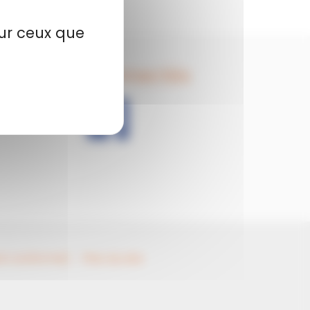
sur ceux que
Restez connectés
ent conforme)
Plan du site