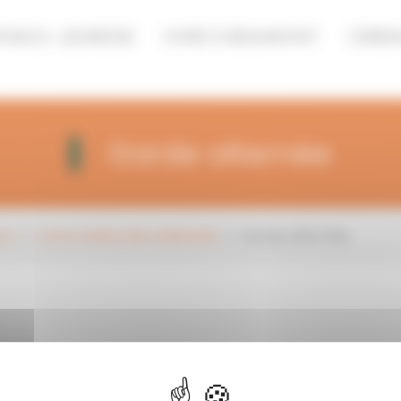
FANCE-JEUNESSE
VIVRE À BEAUMONT
CINÉM
Garde alternée
ort
Carte Nationale d'Identité
Garde alternée
sant l’établissement du passeport ;
diquant que la garde alternée à été mise en place.