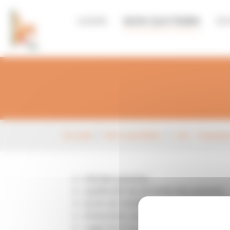
Panneau de gestion des cookies
MAIRIE
MON QUOTIDIEN
EN
Aller au contenu principal
Vous êtes ici:
Accueil
Mon Quotidien
CNI - Passep
CNI des parents ;
Justificatif de domicile des parents ;
Livret de famille ;
Attestation du second parent autori
Jugement ou courrier des parents in