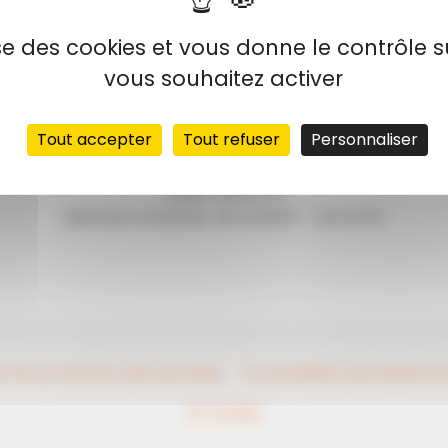
lise des cookies et vous donne le contrôle 
vous souhaitez activer
Horaires
Tout accepter
Tout refuser
Personnaliser
La mairie est ouverte :
Lundi : 14h à 17h
Mardi au Vendredi : 9h à 12h30 – 14h à 17h
ue de protection des données
Accessibilité (partiellem
© CDG82