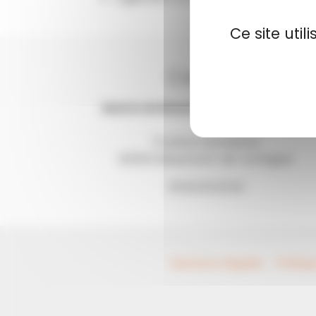
Ce site uti
Contact
Mairie de Beaumont-de-Lomagne
13 place Gambetta
82500 Beaumont-de-Lomagne
05.63.02.32.52
Mentions légales
Politiq