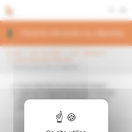
Panneau de gestion des cookies
Aller au contenu principal
Parents divorcés ou séparés
Vous êtes ici:
Accueil
Mon Quotidien
CNI - Passeport
Carte Nationale d'Identité
Parents divorcés ou séparés
Carte d’identité du parent demandeur ;
Jugement intégral mentionnant l’autorité
parentale si elle est accordée à un seul
parent.
Contact