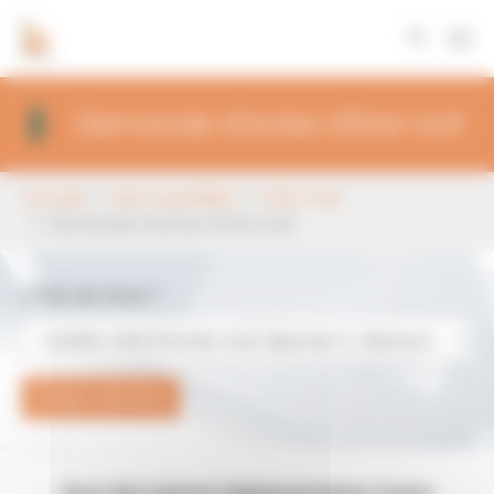
Panneau de gestion des cookies
Aller au contenu principal
Demande d'actes d'Etat civil
Vous êtes ici:
Accueil
Mon Quotidien
Etat-civil
Demande d'actes d'Etat civil
Choix de l'acte
*
Étape suivante
Pour des raisons réglementaires, il sera