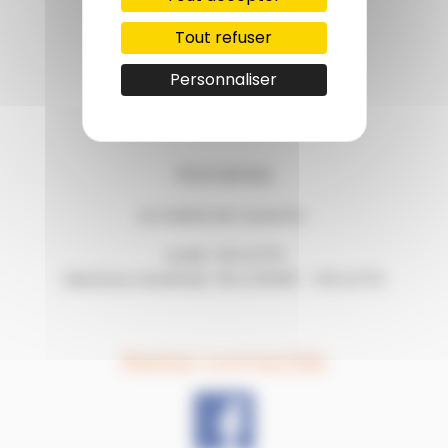
13 place Gambetta
Tout refuser
82500 Beaumont-de-Lomagne
Personnaliser
05.63.02.32.52
Horaires
La mairie est ouverte :
Lundi : 14h à 17h
Mardi au Vendredi : 9h à 12h30 – 14h à 17h
Restez connectés